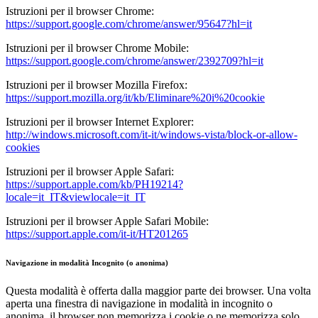
Istruzioni per il browser Chrome:
https://support.google.com/chrome/answer/95647?hl=it
Istruzioni per il browser Chrome Mobile:
https://support.google.com/chrome/answer/2392709?hl=it
Istruzioni per il browser Mozilla Firefox:
https://support.mozilla.org/it/kb/Eliminare%20i%20cookie
Istruzioni per il browser Internet Explorer:
http://windows.microsoft.com/it-it/windows-vista/block-or-allow-
cookies
Istruzioni per il browser Apple Safari:
https://support.apple.com/kb/PH19214?
locale=it_IT&viewlocale=it_IT
Istruzioni per il browser Apple Safari Mobile:
https://support.apple.com/it-it/HT201265
Navigazione in modalità Incognito (o anonima)
Questa modalità è offerta dalla maggior parte dei browser. Una volta
aperta una finestra di navigazione in modalità in incognito o
anonima, il browser non memorizza i cookie o ne memorizza solo