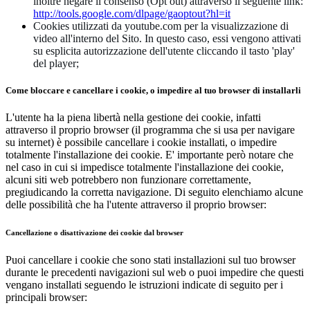
inoltre negare il consenso (Opt out) attraverso il seguente link:
http://tools.google.com/dlpage/gaoptout?hl=it
Cookies utilizzati da youtube.com per la visualizzazione di
video all'interno del Sito. In questo caso, essi vengono attivati
su esplicita autorizzazione dell'utente cliccando il tasto 'play'
del player;
Come bloccare e cancellare i cookie, o impedire al tuo browser di installarli
L'utente ha la piena libertà nella gestione dei cookie, infatti
attraverso il proprio browser (il programma che si usa per navigare
su internet) è possibile cancellare i cookie installati, o impedire
totalmente l'installazione dei cookie. E' importante però notare che
nel caso in cui si impedisce totalmente l'installazione dei cookie,
alcuni siti web potrebbero non funzionare correttamente,
pregiudicando la corretta navigazione. Di seguito elenchiamo alcune
delle possibilità che ha l'utente attraverso il proprio browser:
Cancellazione o disattivazione dei cookie dal browser
Puoi cancellare i cookie che sono stati installazioni sul tuo browser
durante le precedenti navigazioni sul web o puoi impedire che questi
vengano installati seguendo le istruzioni indicate di seguito per i
principali browser: