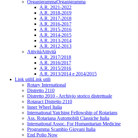
Organigramma
Organigramma
A.R. 2021-2022
A.R. 2018-2019
A.R. 2017-2018
A.R. 2016-2017
A.R. 2015-2016
A.R. 2014-2015
A.R. 2013-2014
A.R. 2012-2013
Attività
Attività
A.R. 2017/2018
A.R. 2016/2017
A.R. 2015/2016
A.R. 2013/2014 e 2014/2015
Link utili
Link utili
Rotary International
Distretto 2110
Distretto 2010 - Archivio storico distrettuale
Rotaract Distretto 2110
Inner Wheel Italia
International Yatching Fellowship of Rotarians
Ass. Rotariana Automobili Classiche Italia
International Assoc. For Humanitarian Medicine
Programma Scambio Giovani Italia
End Polio Now