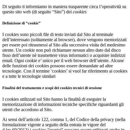
Di seguito ti informiamo in maniera trasparente circa l’operatività su
questo sito web (di seguito “Sito”) dei
cookies
Definizione di “cookie”
I cookies sono piccoli file di testo inviati dal Sito al terminale
dell’interessato (solitamente al browser), dove vengono memorizzati
per essere poi ritrasmessi al Sito alla successiva visita del medesimo
utente. Un cookie non può richiamare nessun altro dato dal disco
fisso dell’utente nè trasmettere virus informatici o acquisire indirizzi
email. Ogni cookie e’ unico per il web browser dell’utente. Alcune
delle funzioni dei cookies possono essere demandate ad altre
tecnologie. Con il termine ‘cookies’ si vuol far riferimento ai cookies
e a tutte le tecnologie similari
Finalità del trattamento e scopi dei cookies tecnici di sessione
I cookies utilizzati sul Sito hanno la finalità di eseguire la
memorizzazione di informazioni tecniche specifiche riguardanti gli
utenti che accedono al Sito.
Ai sensi dell’articolo 122, comma 1, del Codice della privacy (nella
formulazione vigente a seguito della entrata in vigore del
d.lgs.69/2012) i cookies "tecnici" possano essere utilizzati anche in