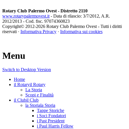
Rotary Club Palermo Ovest - Distretto 2110
www.rotarypalermovest.it
- Data di rilascio: 3/7/2012, A.R.
2012/2013 - Cod. fisc. 97074360823
Copyright© 2012-
2026 Rotary Club Palermo Ovest - Tutti i diritti
riservati ·
Informativa Privacy
·
Informativa sui cookies
Menu
Switch to Desktop Version
Home
il Rotary
il Rotary
La Storia
Scopi e Finalità
il Club
il Club
la Storia
la Storia
Tappe Storiche
i Soci Fondatori
i Past President
i Paul Harris Fellow