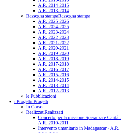
A.R. 2014-2015
A.R. 2013-2014
Rassegna stampa
Rassegna stampa
A.R. 2025-2026
A.R. 2024-2025
A.R. 2023-2024
A.R. 2022-2023
A.R. 2021-2022
A.R. 2020-2021
A.R. 2019-2020
A.R. 2018-2019
A.R. 2017-2018
A.R. 2016-2017
A.R. 2015-2016
A.R. 2014-2015
A.R. 2013-2014
A.R. 2012-2013
le Pubblicazioni
i Progetti
i Progetti
In Corso
Realizzati
Realizzati
Concerto per la missione Speranza e Carità -
A.R. 2010-2011
Intervento umanitario in Madagascar - A.R.