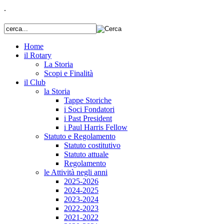
.
Home
il Rotary
La Storia
Scopi e Finalità
il Club
la Storia
Tappe Storiche
i Soci Fondatori
i Past President
i Paul Harris Fellow
Statuto e Regolamento
Statuto costitutivo
Statuto attuale
Regolamento
le Attività negli anni
2025-2026
2024-2025
2023-2024
2022-2023
2021-2022