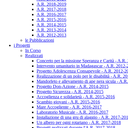
A.R. 2018-2019
A.R. 2017-2018
A.R. 2016-2017
A.R. 2015-2016
A.R. 2014-2015
A.R. 2013-2014
A.R. 2012-2013
le Pubblicazioni
i Progetti
In Corso
Realizzati
Concerto per la missione Speranza e Carità - A.R
Intervento umanitario in Madagascar - A.R. 2012
Progetto Adolescenza Consapevole - A.R. 2012-2
Realizzazione di un polo per le disabilità - A.R. 
Mandorleto e allevamento di ape nera sicula - A.
Progetto Don-Azione - A.R. 2014-2015
Progetto Sicurezza - A.R. 2014-2015
Accoglienza e solidarietà - A.R. 2015-2016
Scambio giovani - A.R. 2015-2016
Mare Accogliente - A.R. 2016-2017
Laboratorio Musicale - A.R. 2016-2017
Installazione di una gru di alaggio - A.R. 2017-20
Un albero per ogni rotariano - A.R. 2017-2018
Progetti realizzati durante l'A.R. 2017-2018