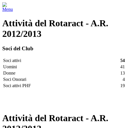
Menu
Attività del Rotaract - A.R.
2012/2013
Soci del Club
Soci attivi
54
Uomini
41
Donne
13
Soci Onorari
4
Soci attivi PHF
19
Facebook
Twitter
LinkedIn
Vimeo
Pinterest
Attività del Rotaract - A.R.