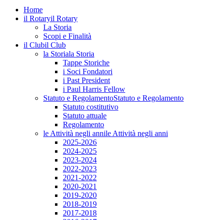
Home
il Rotary
il Rotary
La Storia
Scopi e Finalità
il Club
il Club
la Storia
la Storia
Tappe Storiche
i Soci Fondatori
i Past President
i Paul Harris Fellow
Statuto e Regolamento
Statuto e Regolamento
Statuto costitutivo
Statuto attuale
Regolamento
le Attività negli anni
le Attività negli anni
2025-2026
2024-2025
2023-2024
2022-2023
2021-2022
2020-2021
2019-2020
2018-2019
2017-2018