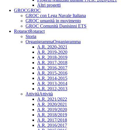
Altri progetti
GROC
GROC
GROC con Lega Navale Italiana
GROC umanità in movimento
GROC Comunità Danisinni ETS
Rotaract
Rotaract
Storia
Organigramma
Organigramma
A.R. 2020-2021
A.R. 2019-2020
A.R. 2018-2019
A.R. 2017-2018
A.R. 2016-2017
A.R. 2015-2016
A.R. 2014-2015
A.R. 2013-2014
A.R. 2012-2013
Attività
Attività
A.R. 2021/2022
A.R. 2020/2021
A.R. 2019/2020
A.R. 2018/2019
A.R. 2017/2018
A.R. 2016/2017