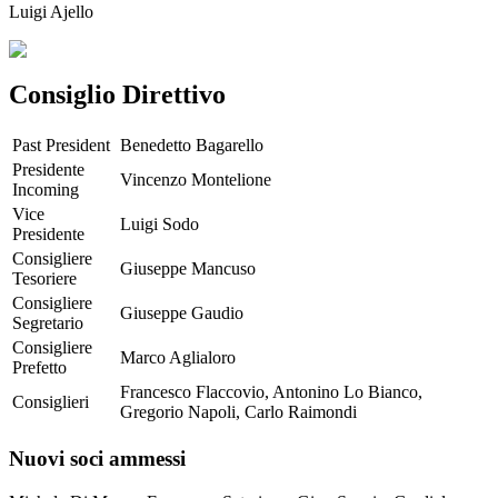
Luigi Ajello
Consiglio Direttivo
Past President
Benedetto Bagarello
Presidente
Vincenzo Montelione
Incoming
Vice
Luigi Sodo
Presidente
Consigliere
Giuseppe Mancuso
Tesoriere
Consigliere
Giuseppe Gaudio
Segretario
Consigliere
Marco Aglialoro
Prefetto
Francesco Flaccovio, Antonino Lo Bianco,
Consiglieri
Gregorio Napoli, Carlo Raimondi
Nuovi soci ammessi