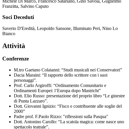
Michele Di Marco, Francesco Satariano, Gino Savoia, Guglielmo
Franzitta, Salvino Caputo
Soci Deceduti
Saverio D'Eredità, Leopoldo Sansone, Illuminato Peri, Nino Lo
Bianco
Attività
Conferenze
M.tro Gaetano Colaianni: “Studi musicali nei Conservatori”
Dacia Maraini: “Il rapporto dello scrittore con i suoi
personaggi”.
Prof. Carlo Argiroffi: “Ordinamento Comunitario e
Ordinamenti Europei: l’Europa dopo Mastricht”
Dott. Elio Russo: presentazione del proprio libro “Le ginestre
di Punta Lazzaro”.
Dott. Giovanni Ignizio: “Fisco e contribuente alle soglie del
2000”
Padre prof. F.Paolo Rizzo: "riflessioni sulla Pasqua"
Dott. Antonino Carollo: “La scatola magica: come nasce uno
spettacolo teatrale”.