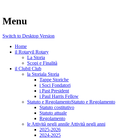
Menu
Switch to Desktop Version
Home
il Rotary
il Rotary
La Storia
Scopi e Finalità
il Club
il Club
la Storia
la Storia
Tappe Storiche
i Soci Fondatori
i Past President
i Paul Harris Fellow
Statuto e Regolamento
Statuto e Regolamento
Statuto costitutivo
Statuto attuale
Regolamento
le Attività negli anni
le Attività negli anni
2025-2026
2024-2025