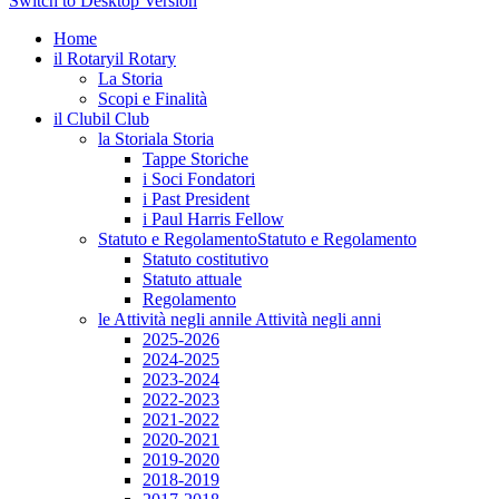
Switch to Desktop Version
Home
il Rotary
il Rotary
La Storia
Scopi e Finalità
il Club
il Club
la Storia
la Storia
Tappe Storiche
i Soci Fondatori
i Past President
i Paul Harris Fellow
Statuto e Regolamento
Statuto e Regolamento
Statuto costitutivo
Statuto attuale
Regolamento
le Attività negli anni
le Attività negli anni
2025-2026
2024-2025
2023-2024
2022-2023
2021-2022
2020-2021
2019-2020
2018-2019