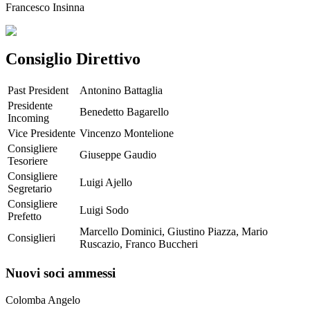
Francesco Insinna
Consiglio Direttivo
Past President
Antonino Battaglia
Presidente
Benedetto Bagarello
Incoming
Vice Presidente
Vincenzo Montelione
Consigliere
Giuseppe Gaudio
Tesoriere
Consigliere
Luigi Ajello
Segretario
Consigliere
Luigi Sodo
Prefetto
Marcello Dominici, Giustino Piazza, Mario
Consiglieri
Ruscazio, Franco Buccheri
Nuovi soci ammessi
Colomba Angelo