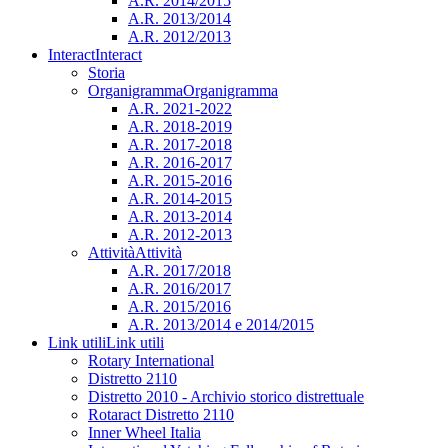
A.R. 2014/2015
A.R. 2013/2014
A.R. 2012/2013
Interact
Interact
Storia
Organigramma
Organigramma
A.R. 2021-2022
A.R. 2018-2019
A.R. 2017-2018
A.R. 2016-2017
A.R. 2015-2016
A.R. 2014-2015
A.R. 2013-2014
A.R. 2012-2013
Attività
Attività
A.R. 2017/2018
A.R. 2016/2017
A.R. 2015/2016
A.R. 2013/2014 e 2014/2015
Link utili
Link utili
Rotary International
Distretto 2110
Distretto 2010 - Archivio storico distrettuale
Rotaract Distretto 2110
Inner Wheel Italia