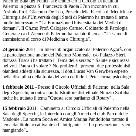
Palermo Baia dei Fenici, si è tenuto c/o il Circolo Ufficiali di
Palermo in piazza S. Francesco di Paola 37un incontro in cui
l’esimio Prof. Giacomo De Leo, Preside della Facoltà di Medicina e
Chirurgia dell’Università degli Studi di Palermo ha trattato il tema
molto interessante: "La Formazione Universitaria dei Medici di
domani". Il Ch.mo Prof. Calogero Caruso, Ordinario di Patologia
Generale c/o l’Ateneo di Palermo ha trattato il tema : "L’esame di
ammissione al corso di Medicina e Chirurgia".
24 gennaio 2011
- In Interclub organizzato dal Palermo Agorà, con
la partecipazione anche del Palermo Monreale, c/o Palazzo Steri.
dott.ssa Triscali ha trattato il Tema della serata: “ Salute e sicurezza
nei voli. Paura di volare ? No problem! , presenti due professionisti
olandesi addetti alla sicurezza, il dott.Lucas Van Gerwben esperto
nella disciplina della fobia del volo ed il dott. Peter Iorna, psicologo
1 febbraio 2011
- Presso il Circolo Ufficiali di Palermo, nella Sala
degli Specchi,incontro con lo Istruttore distrettuale Nunzio Scibilia
mche ha trattato il tema "Questa sera parliamo di Rotary"..
15 febbraio 2011
- Caminetto al Circolo Ufficiali di Palermo nella
Sala degli Specchi, in Interclub con gli Amici del club Parco delle
Madonie . La nostra Socia ed Amica Marina Pandolfoha trattato il
tema dal titolo accattivante ed...intrigante...: "La prevenzione...vien
mangiando"..