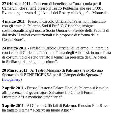
27 febbraio 2011
- Concerto di beneficenza "una scuola per il
Camerun" che si terrà presso il Teatro Politeama alle ore 17:00 .
Evento organizzato dagli Amici dei Rotary club Agorà e Monreale.
4 marzo 2011
- Presso il Circolo Ufficiali di Palermo in Interclub
con gli amici di Palermo Sud il Prof. G.Giacobbe, insigne
costituzionalista, già nostro Socio Onorario, Preside della Facoltà di
dal titolo "I valori costituzionali e le proposte di riforma della
Costituzione".
24 marzo 2011
- Presso il Circolo Ufficiali di Palermo, in interclub
con i club di Corleone, Palermo e Piana degli Albanesi, in una sfilata
di costumi tipici è stato trattato il tema:"La presenza degli Albanesi
in Sicilia: storia, religione, cultura".
28 Marzo 2011
- Al Teatro Massimo di Palermo si è svolto uno
Spettacolo di BENEFICENZA per il "Camper della Speranza"
(
fotogallery
)
2 aprile 2011
- Presso l’Astoria Palace Hotel di Palermo si è svolto
alla presenza del governatore Salvatore Lo Curto il Forum
Distrettuale "La medicina umanitaria" .
5 aprile 2011
- Al Circolo Ufficiali di Palermo. Il nostro Elio Russo
ha trattato il tema “ Rotary: un luogo Altro? ”