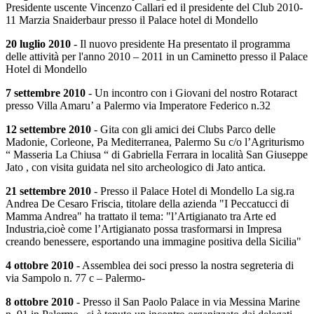
Presidente uscente Vincenzo Callari ed il presidente del Club 2010-
11 Marzia Snaiderbaur presso il Palace hotel di Mondello
20 luglio 2010
- Il nuovo presidente Ha presentato il programma
delle attività per l'anno 2010 – 2011 in un Caminetto presso il Palace
Hotel di Mondello
7 settembre 2010
- Un incontro con i Giovani del nostro Rotaract
presso Villa Amaru’ a Palermo via Imperatore Federico n.32
12 settembre 2010
- Gita con gli amici dei Clubs Parco delle
Madonie, Corleone, Pa Mediterranea, Palermo Su c/o l’Agriturismo
“ Masseria La Chiusa “ di Gabriella Ferrara in località San Giuseppe
Jato , con visita guidata nel sito archeologico di Jato antica.
21 settembre 2010
- Presso il Palace Hotel di Mondello La sig.ra
Andrea De Cesaro Friscia, titolare della azienda "I Peccatucci di
Mamma Andrea" ha trattato il tema: "l’Artigianato tra Arte ed
Industria,cioè come l’Artigianato possa trasformarsi in Impresa
creando benessere, esportando una immagine positiva della Sicilia"
4 ottobre 2010
- Assemblea dei soci presso la nostra segreteria di
via Sampolo n. 77 c – Palermo-
8 ottobre 2010
- Presso il San Paolo Palace in via Messina Marine