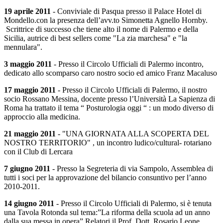
19 aprile 2011
- Conviviale di Pasqua presso il Palace Hotel di
Mondello.con la presenza dell’avv.to Simonetta Agnello Hornby.
Scrittrice di successo che tiene alto il nome di Palermo e della
Sicilia, autrice di best sellers come "La zia marchesa" e "la
mennulara".
3 maggio 2011
- Presso il Circolo Ufficiali di Palermo incontro,
dedicato allo scomparso caro nostro socio ed amico Franz Macaluso
17 maggio 2011
- Presso il Circolo Ufficiali di Palermo, il nostro
socio Rossano Messina, docente presso l’Università La Sapienza di
Roma ha trattato il tema “ Posturologia oggi “ : un modo diverso di
approccio alla medicina.
21 maggio 2011
- "UNA GIORNATA ALLA SCOPERTA DEL
NOSTRO TERRITORIO" , un incontro ludico/cultural- rotariano
con il Club di Lercara
7 giugno 2011
- Presso la Segreteria di via Sampolo, Assemblea di
tutti i soci per la approvazione del bilancio consuntivo per l’anno
2010-2011.
14 giugno 2011
- Presso il Circolo Ufficiali di Palermo, si è tenuta
una Tavola Rotonda sul tema:”La riforma della scuola ad un anno
dalla sua messa in opera”.Relatori il Prof. Dott. Rosario Leone