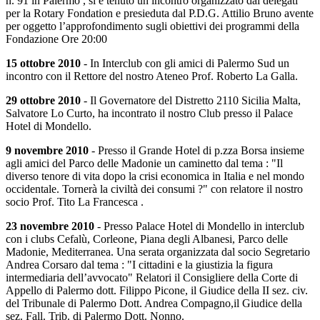
n. 91 in Palermo , si è tenuto un incontro organizzato dai delegati
per la Rotary Fondation e presieduta dal P.D.G. Attilio Bruno avente
per oggetto l’approfondimento sugli obiettivi dei programmi della
Fondazione Ore 20:00
15 ottobre 2010
- In Interclub con gli amici di Palermo Sud un
incontro con il Rettore del nostro Ateneo Prof. Roberto La Galla.
29 ottobre 2010
- Il Governatore del Distretto 2110 Sicilia Malta,
Salvatore Lo Curto, ha incontrato il nostro Club presso il Palace
Hotel di Mondello.
9 novembre 2010
- Presso il Grande Hotel di p.zza Borsa insieme
agli amici del Parco delle Madonie un caminetto dal tema : "Il
diverso tenore di vita dopo la crisi economica in Italia e nel mondo
occidentale. Tornerà la civiltà dei consumi ?" con relatore il nostro
socio Prof. Tito La Francesca .
23 novembre 2010
- Presso Palace Hotel di Mondello in interclub
con i clubs Cefalù, Corleone, Piana degli Albanesi, Parco delle
Madonie, Mediterranea. Una serata organizzata dal socio Segretario
Andrea Corsaro dal tema : "I cittadini e la giustizia la figura
intermediaria dell’avvocato" Relatori il Consigliere della Corte di
Appello di Palermo dott. Filippo Picone, il Giudice della II sez. civ.
del Tribunale di Palermo Dott. Andrea Compagno,il Giudice della
sez. Fall. Trib. di Palermo Dott. Nonno.