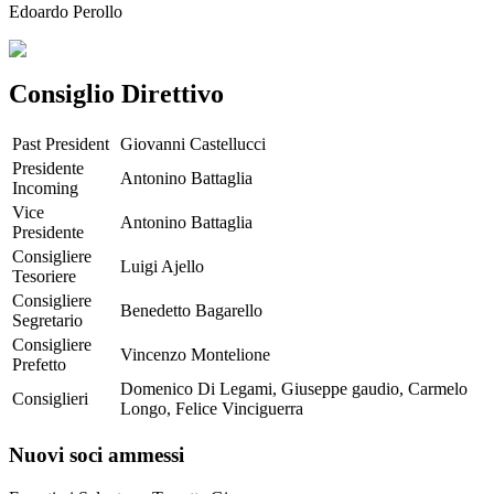
Edoardo Perollo
Consiglio Direttivo
Past President
Giovanni Castellucci
Presidente
Antonino Battaglia
Incoming
Vice
Antonino Battaglia
Presidente
Consigliere
Luigi Ajello
Tesoriere
Consigliere
Benedetto Bagarello
Segretario
Consigliere
Vincenzo Montelione
Prefetto
Domenico Di Legami, Giuseppe gaudio, Carmelo
Consiglieri
Longo, Felice Vinciguerra
Nuovi soci ammessi