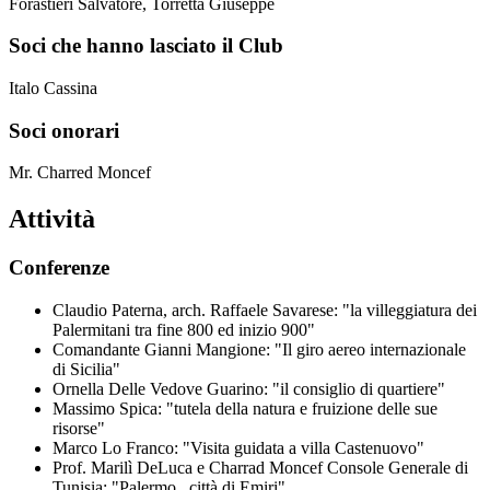
Forastieri Salvatore, Torretta Giuseppe
Soci che hanno lasciato il Club
Italo Cassina
Soci onorari
Mr. Charred Moncef
Attività
Conferenze
Claudio Paterna, arch. Raffaele Savarese: "la villeggiatura dei
Palermitani tra fine 800 ed inizio 900"
Comandante Gianni Mangione: "Il giro aereo internazionale
di Sicilia"
Ornella Delle Vedove Guarino: "il consiglio di quartiere"
Massimo Spica: "tutela della natura e fruizione delle sue
risorse"
Marco Lo Franco: "Visita guidata a villa Castenuovo"
Prof. Marilì DeLuca e Charrad Moncef Console Generale di
Tunisia: "Palermo , città di Emiri"