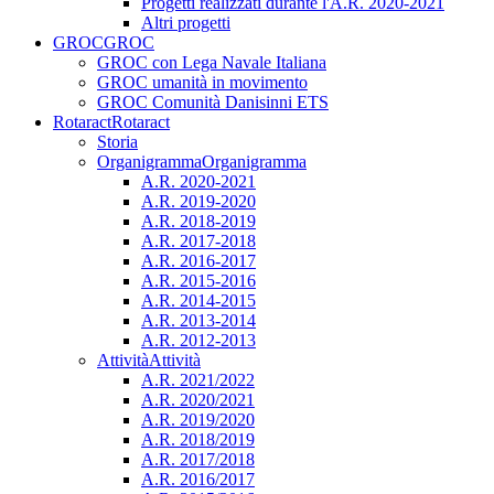
Progetti realizzati durante l'A.R. 2020-2021
Altri progetti
GROC
GROC
GROC con Lega Navale Italiana
GROC umanità in movimento
GROC Comunità Danisinni ETS
Rotaract
Rotaract
Storia
Organigramma
Organigramma
A.R. 2020-2021
A.R. 2019-2020
A.R. 2018-2019
A.R. 2017-2018
A.R. 2016-2017
A.R. 2015-2016
A.R. 2014-2015
A.R. 2013-2014
A.R. 2012-2013
Attività
Attività
A.R. 2021/2022
A.R. 2020/2021
A.R. 2019/2020
A.R. 2018/2019
A.R. 2017/2018
A.R. 2016/2017