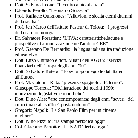
Dott. Salvino Leone: "Il centro aiuto alla vita"
Edoardo Perollo: "Leonardo Sciascia"
Prof. Raffaele Quignones: "Alluvioni e siccità eterni drammi
della sicilia."
Prof. Jen Marco dell'Istituto Pasteur di Tolosa: "I progressi
della cardiochirurgia"
Dr. Salvatore Forastieri: "L'IVA: caratteristiche,lacune e
prospettive di armonizzazione nell'ambito CEE"
Prof. Gaetano De Bernardis: "la lingua italiana fra traduzione
ed uso vivo"
Dott. Enzo Chiriaco e dott. Milani dell'AGOS: "servizi
finanziari nell'Europa degli anni '90"
Dott. Salvatore Butera: " lo sviluppo ineguale dall'Italia
all'Europa"
Prof. M. Caterina Ruta: "presenze spagnole a Palermo".
Giuseppe Torretta: "Dichiarazione dei redditi 1990:
innovazioni legislative e modifiche"
Dott. Dino Ales: "arte contemporanea: dagli anni "severi" del
concettuale al "soffice" post-moderno"
Gregorio Napoli: "La San Paolo Film per un cinema
migliore"
Dott. Nino Pizzuto: "la stampa periodica oggi"
Col. Giacomo Perrotto: "La NATO ieri ed oggi"