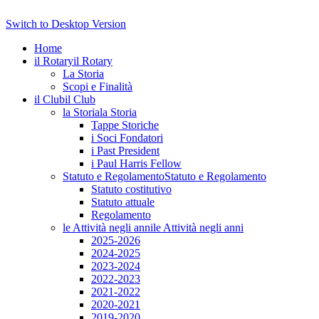
Switch to Desktop Version
Home
il Rotary
il Rotary
La Storia
Scopi e Finalità
il Club
il Club
la Storia
la Storia
Tappe Storiche
i Soci Fondatori
i Past President
i Paul Harris Fellow
Statuto e Regolamento
Statuto e Regolamento
Statuto costitutivo
Statuto attuale
Regolamento
le Attività negli anni
le Attività negli anni
2025-2026
2024-2025
2023-2024
2022-2023
2021-2022
2020-2021
2019-2020