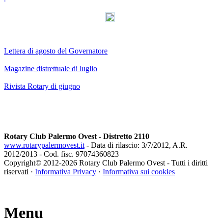
AdmirorGallery 3.0
, author/s
Vasiljevski
&
Kekeljevic
.
Lettera di agosto del Governatore
Magazine distrettuale di luglio
Rivista Rotary di giugno
Rotary Club Palermo Ovest - Distretto 2110
www.rotarypalermovest.it
- Data di rilascio: 3/7/2012, A.R.
2012/2013 - Cod. fisc. 97074360823
Copyright© 2012-
2026 Rotary Club Palermo Ovest - Tutti i diritti
riservati ·
Informativa Privacy
·
Informativa sui cookies
Menu