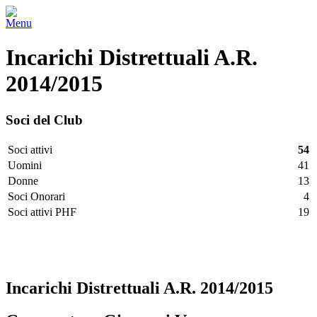
Governatore
John
Menu
De
Giorgio
Incarichi Distrettuali A.R.
2014/2015
Soci del Club
Soci attivi
54
Uomini
41
Donne
13
Soci Onorari
4
Soci attivi PHF
19
Facebook
Twitter
LinkedIn
Vimeo
Pinterest
Incarichi Distrettuali A.R. 2014/2015