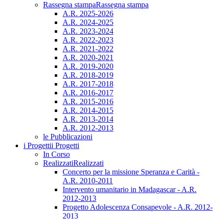
Rassegna stampa
Rassegna stampa
A.R. 2025-2026
A.R. 2024-2025
A.R. 2023-2024
A.R. 2022-2023
A.R. 2021-2022
A.R. 2020-2021
A.R. 2019-2020
A.R. 2018-2019
A.R. 2017-2018
A.R. 2016-2017
A.R. 2015-2016
A.R. 2014-2015
A.R. 2013-2014
A.R. 2012-2013
le Pubblicazioni
i Progetti
i Progetti
In Corso
Realizzati
Realizzati
Concerto per la missione Speranza e Carità -
A.R. 2010-2011
Intervento umanitario in Madagascar - A.R.
2012-2013
Progetto Adolescenza Consapevole - A.R. 2012-
2013