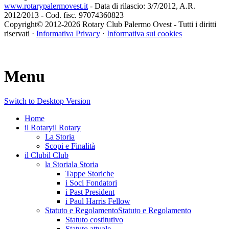
www.rotarypalermovest.it
- Data di rilascio: 3/7/2012, A.R.
2012/2013 - Cod. fisc. 97074360823
Copyright© 2012-
2026 Rotary Club Palermo Ovest - Tutti i diritti
riservati ·
Informativa Privacy
·
Informativa sui cookies
Menu
Switch to Desktop Version
Home
il Rotary
il Rotary
La Storia
Scopi e Finalità
il Club
il Club
la Storia
la Storia
Tappe Storiche
i Soci Fondatori
i Past President
i Paul Harris Fellow
Statuto e Regolamento
Statuto e Regolamento
Statuto costitutivo
Statuto attuale