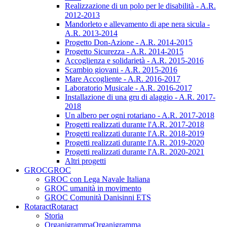
Realizzazione di un polo per le disabilità - A.R.
2012-2013
Mandorleto e allevamento di ape nera sicula -
A.R. 2013-2014
Progetto Don-Azione - A.R. 2014-2015
Progetto Sicurezza - A.R. 2014-2015
Accoglienza e solidarietà - A.R. 2015-2016
Scambio giovani - A.R. 2015-2016
Mare Accogliente - A.R. 2016-2017
Laboratorio Musicale - A.R. 2016-2017
Installazione di una gru di alaggio - A.R. 2017-
2018
Un albero per ogni rotariano - A.R. 2017-2018
Progetti realizzati durante l'A.R. 2017-2018
Progetti realizzati durante l'A.R. 2018-2019
Progetti realizzati durante l'A.R. 2019-2020
Progetti realizzati durante l'A.R. 2020-2021
Altri progetti
GROC
GROC
GROC con Lega Navale Italiana
GROC umanità in movimento
GROC Comunità Danisinni ETS
Rotaract
Rotaract
Storia
Organigramma
Organigramma