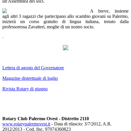
un'Assemblea dei soci.
A breve, insieme
agli altri 3 ragazzi che partecipano allo scambio giovani su Palermo,
inizierà un corso gratuito di lingua italiana, tenuto dalla
professoressa Zavatteri, moglie di un nostro socio.
.
AdmirorGallery 3.0
, author/s
Vasiljevski
&
Kekeljevic
.
Lettera di agosto del Governatore
Magazine distrettuale di luglio
Rivista Rotary di giugno
Rotary Club Palermo Ovest - Distretto 2110
www.rotarypalermovest.it
- Data di rilascio: 3/7/2012, A.R.
2012/2013 - Cod. fisc. 97074360823