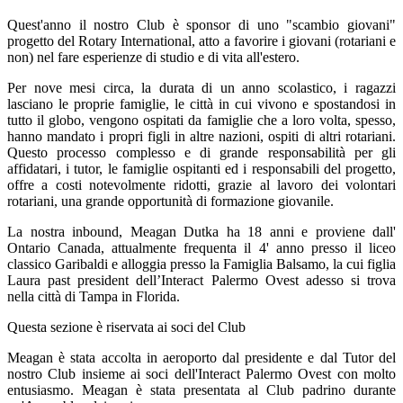
Quest'anno il nostro Club è sponsor di uno "scambio giovani"
progetto del Rotary International, atto a favorire i giovani (rotariani e
non) nel fare esperienze di studio e di vita all'estero.
Per nove mesi circa, la durata di un anno scolastico, i ragazzi
lasciano le proprie famiglie, le città in cui vivono e spostandosi in
tutto il globo, vengono ospitati da famiglie che a loro volta, spesso,
hanno mandato i propri figli in altre nazioni, ospiti di altri rotariani.
Questo processo complesso e di grande responsabilità per gli
affidatari, i tutor, le famiglie ospitanti ed i responsabili del progetto,
offre a costi notevolmente ridotti, grazie al lavoro dei volontari
rotariani, una grande opportunità di formazione giovanile.
La nostra inbound, Meagan Dutka ha 18 anni e proviene dall'
Ontario Canada, attualmente frequenta il 4' anno presso il liceo
classico Garibaldi e alloggia presso la Famiglia Balsamo, la cui figlia
Laura past president dell’Interact Palermo Ovest adesso si trova
nella città di Tampa in Florida.
Questa sezione è riservata ai soci del Club
Meagan è stata accolta in aeroporto dal presidente e dal Tutor del
nostro Club insieme ai soci dell'Interact Palermo Ovest con molto
entusiasmo. Meagan è stata presentata al Club padrino durante