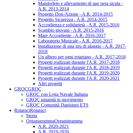
Mandorleto e allevamento di ape nera sicula -
A.R. 2013-2014
Progetto Don-Azione - A.R. 2014-2015
Progetto Sicurezza - A.R. 2014-2015
Accoglienza e solidarietà - A.R. 2015-2016
Scambio giovani - A.R. 2015-2016
Mare Accogliente - A.R. 2016-2017
Laboratorio Musicale - A.R. 2016-2017
Installazione di una gru di alaggio - A.R. 2017-
2018
Un albero per ogni rotariano - A.R. 2017-2018
Progetti realizzati durante l'A.R. 2017-2018
Progetti realizzati durante l'A.R. 2018-2019
Progetti realizzati durante l'A.R. 2019-2020
Progetti realizzati durante l'A.R. 2020-2021
Altri progetti
GROC
GROC
GROC con Lega Navale Italiana
GROC umanità in movimento
GROC Comunità Danisinni ETS
Rotaract
Rotaract
Storia
Organigramma
Organigramma
A.R. 2020-2021
A.R. 2019-2020