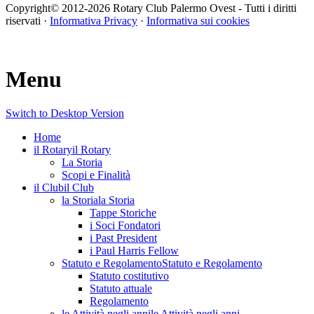
Copyright© 2012-
2026 Rotary Club Palermo Ovest - Tutti i diritti
riservati ·
Informativa Privacy
·
Informativa sui cookies
Menu
Switch to Desktop Version
Home
il Rotary
il Rotary
La Storia
Scopi e Finalità
il Club
il Club
la Storia
la Storia
Tappe Storiche
i Soci Fondatori
i Past President
i Paul Harris Fellow
Statuto e Regolamento
Statuto e Regolamento
Statuto costitutivo
Statuto attuale
Regolamento
le Attività negli anni
le Attività negli anni