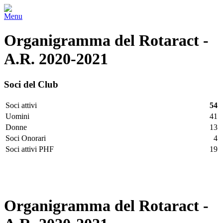
Menu
Organigramma del Rotaract -
A.R. 2020-2021
Soci del Club
Soci attivi
54
Uomini
41
Donne
13
Soci Onorari
4
Soci attivi PHF
19
Facebook
Twitter
LinkedIn
Vimeo
Pinterest
Organigramma del Rotaract -