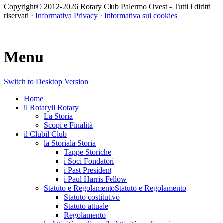
Copyright© 2012-
2026 Rotary Club Palermo Ovest - Tutti i diritti
riservati ·
Informativa Privacy
·
Informativa sui cookies
Menu
Switch to Desktop Version
Home
il Rotary
il Rotary
La Storia
Scopi e Finalità
il Club
il Club
la Storia
la Storia
Tappe Storiche
i Soci Fondatori
i Past President
i Paul Harris Fellow
Statuto e Regolamento
Statuto e Regolamento
Statuto costitutivo
Statuto attuale
Regolamento