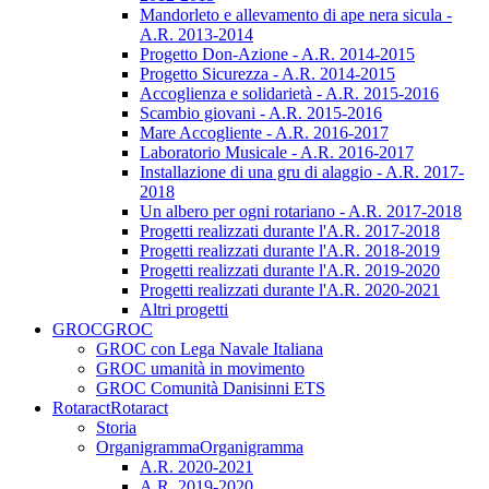
Mandorleto e allevamento di ape nera sicula -
A.R. 2013-2014
Progetto Don-Azione - A.R. 2014-2015
Progetto Sicurezza - A.R. 2014-2015
Accoglienza e solidarietà - A.R. 2015-2016
Scambio giovani - A.R. 2015-2016
Mare Accogliente - A.R. 2016-2017
Laboratorio Musicale - A.R. 2016-2017
Installazione di una gru di alaggio - A.R. 2017-
2018
Un albero per ogni rotariano - A.R. 2017-2018
Progetti realizzati durante l'A.R. 2017-2018
Progetti realizzati durante l'A.R. 2018-2019
Progetti realizzati durante l'A.R. 2019-2020
Progetti realizzati durante l'A.R. 2020-2021
Altri progetti
GROC
GROC
GROC con Lega Navale Italiana
GROC umanità in movimento
GROC Comunità Danisinni ETS
Rotaract
Rotaract
Storia
Organigramma
Organigramma
A.R. 2020-2021
A.R. 2019-2020