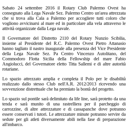
Sabato 24 settembre 2016 il Rotary Club Palermo Ovest ha
consegnato alla Lega Navale Sez. Palermo Centro un'area attrezzata
che si trova alla Cala a Palermo per accogliere tutti coloro che
vogliono avvicinarsi al mare ed in particolare alla vela attraverso le
attività organizzate dalla Lega navale.
Il Governatore del Distretto 2110 del Rotary Nunzio Scibilia,
insieme al Presidente del R.C. Palermo Ovest Pietro Attanasio
hanno tagliato il nastro inaugurale alla presenza del Vice Presidente
della Lega Navale Sez. Pa Centro Vincenzo Autolitano, del
Commodoro Flotta Sicilia della Fellowship del mare Fabio
Angiolucci, del Governatore eletto Titta Sallemi e di altre autorità
rotariane.
Lo spazio attrezzato amplia e completa il Polo per le disabilità
realizzato dallo stesso Club nell'A.R. 2012/2013 ricevendo una
sovvenzione distrettuale che ha premiato la bontà del progetto.
Lo spazio sul pontile sarà delimitato da life line, sarà protetto da una
tenda e sarà munito di una rastrelliera per il parcheggio di
carrozzine, di altre attrezzature e di cassapanche dove potranno
essere conservati i tutori. Le attrezzature minute potranno servire da
sedute per gli atleti diversamente abili nella fase di preparazione
all'imbarco.