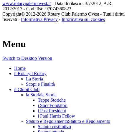
www.rotarypalermovest.it
- Data di rilascio: 3/7/2012, A.R.
2012/2013 - Cod. fisc. 97074360823
Copyright© 2012-
2026 Rotary Club Palermo Ovest - Tutti i diritti
riservati ·
Informativa Privacy
·
Informativa sui cookies
Menu
Switch to Desktop Version
Home
il Rotary
il Rotary
La Storia
Scopi e Finalità
il Club
il Club
la Storia
la Storia
Tappe Storiche
i Soci Fondatori
i Past President
i Paul Harris Fellow
Statuto e Regolamento
Statuto e Regolamento
Statuto costitutivo
Statuto attuale