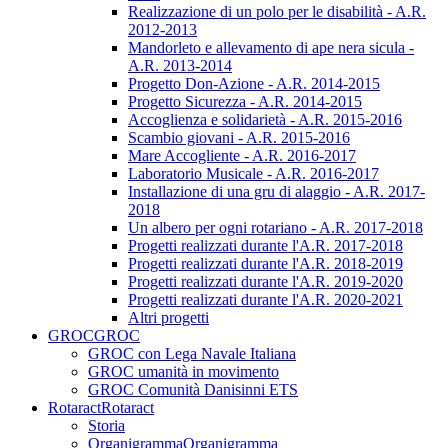
Realizzazione di un polo per le disabilità - A.R.
2012-2013
Mandorleto e allevamento di ape nera sicula -
A.R. 2013-2014
Progetto Don-Azione - A.R. 2014-2015
Progetto Sicurezza - A.R. 2014-2015
Accoglienza e solidarietà - A.R. 2015-2016
Scambio giovani - A.R. 2015-2016
Mare Accogliente - A.R. 2016-2017
Laboratorio Musicale - A.R. 2016-2017
Installazione di una gru di alaggio - A.R. 2017-
2018
Un albero per ogni rotariano - A.R. 2017-2018
Progetti realizzati durante l'A.R. 2017-2018
Progetti realizzati durante l'A.R. 2018-2019
Progetti realizzati durante l'A.R. 2019-2020
Progetti realizzati durante l'A.R. 2020-2021
Altri progetti
GROC
GROC
GROC con Lega Navale Italiana
GROC umanità in movimento
GROC Comunità Danisinni ETS
Rotaract
Rotaract
Storia
Organigramma
Organigramma