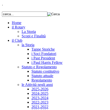
.
Home
il Rotary
La Storia
Scopi e Finalità
il Club
la Storia
Tappe Storiche
i Soci Fondatori
i Past President
i Paul Harris Fellow
Statuto e Regolamento
Statuto costitutivo
Statuto attuale
Regolamento
le Attività negli anni
2025-2026
2024-2025
2023-2024
2022-2023
2021-2022