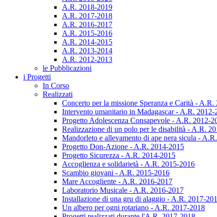
A.R. 2018-2019
A.R. 2017-2018
A.R. 2016-2017
A.R. 2015-2016
A.R. 2014-2015
A.R. 2013-2014
A.R. 2012-2013
le Pubblicazioni
i Progetti
In Corso
Realizzati
Concerto per la missione Speranza e Carità - A.R
Intervento umanitario in Madagascar - A.R. 2012
Progetto Adolescenza Consapevole - A.R. 2012-2
Realizzazione di un polo per le disabilità - A.R. 
Mandorleto e allevamento di ape nera sicula - A.
Progetto Don-Azione - A.R. 2014-2015
Progetto Sicurezza - A.R. 2014-2015
Accoglienza e solidarietà - A.R. 2015-2016
Scambio giovani - A.R. 2015-2016
Mare Accogliente - A.R. 2016-2017
Laboratorio Musicale - A.R. 2016-2017
Installazione di una gru di alaggio - A.R. 2017-20
Un albero per ogni rotariano - A.R. 2017-2018
Progetti realizzati durante l'A.R. 2017-2018