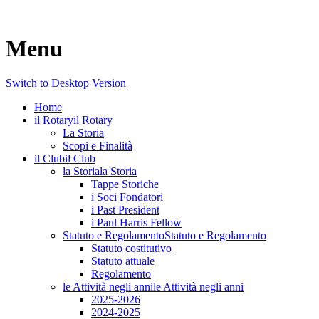
Menu
Switch to Desktop Version
Home
il Rotary
il Rotary
La Storia
Scopi e Finalità
il Club
il Club
la Storia
la Storia
Tappe Storiche
i Soci Fondatori
i Past President
i Paul Harris Fellow
Statuto e Regolamento
Statuto e Regolamento
Statuto costitutivo
Statuto attuale
Regolamento
le Attività negli anni
le Attività negli anni
2025-2026
2024-2025