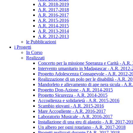
A.R. 2018-2019
A.R. 2017-2018
A.R. 2016-2017
A.R. 2015-2016
A.R. 2014-2015
A.R. 2013-2014
A.R. 2012-2013
le Pubblicazioni
i Progetti
In Corso
Realizzati
Concerto per la missione Speranza e Carità - A.R
Intervento umanitario in Madagascar - A.R. 2012
Progetto Adolescenza Consapevole - A.R. 2012-2
Realizzazione di un polo per le disabilità - A.R. 
Mandorleto e allevamento di ape nera sicula - A.
Progetto Don-Azione - A.R. 2014-2015
Progetto Sicurezza - A.R. 2014-2015
Accoglienza e solidarietà - A.R. 2015-2016
Scambio giovani - A.R. 2015-2016
Mare Accogliente - A.R. 2016-2017
Laboratorio Musicale - A.R. 2016-2017
Installazione di una gru di alaggio - A.R. 2017-20
Un albero per ogni rotariano - A.R. 2017-2018
Progetti realizzati durante l'A.R. 2017-2018