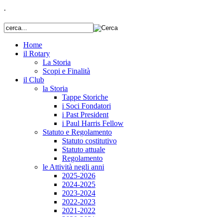
.
Home
il Rotary
La Storia
Scopi e Finalità
il Club
la Storia
Tappe Storiche
i Soci Fondatori
i Past President
i Paul Harris Fellow
Statuto e Regolamento
Statuto costitutivo
Statuto attuale
Regolamento
le Attività negli anni
2025-2026
2024-2025
2023-2024
2022-2023
2021-2022