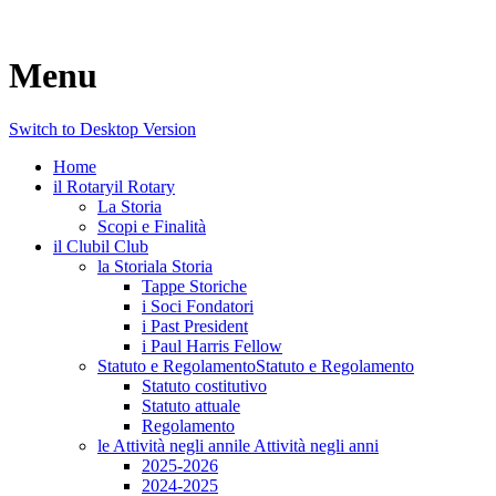
Menu
Switch to Desktop Version
Home
il Rotary
il Rotary
La Storia
Scopi e Finalità
il Club
il Club
la Storia
la Storia
Tappe Storiche
i Soci Fondatori
i Past President
i Paul Harris Fellow
Statuto e Regolamento
Statuto e Regolamento
Statuto costitutivo
Statuto attuale
Regolamento
le Attività negli anni
le Attività negli anni
2025-2026
2024-2025