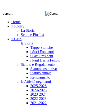
.
Home
il Rotary
La Storia
Scopi e Finalità
il Club
la Storia
Tappe Storiche
i Soci Fondatori
i Past President
i Paul Harris Fellow
Statuto e Regolamento
Statuto costitutivo
Statuto attuale
Regolamento
le Attività negli anni
2025-2026
2024-2025
2023-2024
2022-2023
2021-2022