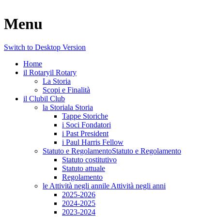
Menu
Switch to Desktop Version
Home
il Rotary
il Rotary
La Storia
Scopi e Finalità
il Club
il Club
la Storia
la Storia
Tappe Storiche
i Soci Fondatori
i Past President
i Paul Harris Fellow
Statuto e Regolamento
Statuto e Regolamento
Statuto costitutivo
Statuto attuale
Regolamento
le Attività negli anni
le Attività negli anni
2025-2026
2024-2025
2023-2024