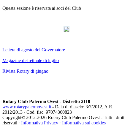
Questa sezione è riservata ai soci del Club
.
AdmirorGallery 3.0
, author/s
Vasiljevski
&
Kekeljevic
.
Lettera di agosto del Governatore
Magazine distrettuale di luglio
Rivista Rotary di giugno
Rotary Club Palermo Ovest - Distretto 2110
www.rotarypalermovest.it
- Data di rilascio: 3/7/2012, A.R.
2012/2013 - Cod. fisc. 97074360823
Copyright© 2012-
2026 Rotary Club Palermo Ovest - Tutti i diritti
riservati ·
Informativa Privacy
·
Informativa sui cookies