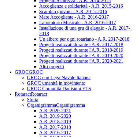
Progetto Sicurezza - A.R. 2014-2015
Accoglienza e solidarietà - A.R. 2015-2016
Scambio giovani - A.R. 2015-2016
Mare Accogliente - A.R. 2016-2017
Laboratorio Musicale - A.R. 2016-2017
Installazione di una gru di alaggio - A.R. 2017-
2018
Un albero per ogni rotariano - A.R. 2017-2018
Progetti realizzati durante l'A.R. 2017-2018
Progetti realizzati durante l'A.R. 2018-2019
Progetti realizzati durante l'A.R. 2019-2020
Progetti realizzati durante l'A.R. 2020-2021
Altri progetti
GROC
GROC
GROC con Lega Navale Italiana
GROC umanità in movimento
GROC Comunità Danisinni ETS
Rotaract
Rotaract
Storia
Organigramma
Organigramma
A.R. 2020-2021
A.R. 2019-2020
A.R. 2018-2019
A.R. 2017-2018
A.R. 2016-2017