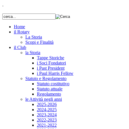
.
Home
il Rotary
La Storia
Scopi e Finalità
il Club
la Storia
Tappe Storiche
i Soci Fondatori
i Past President
i Paul Harris Fellow
Statuto e Regolamento
Statuto costitutivo
Statuto attuale
Regolamento
le Attività negli anni
2025-2026
2024-2025
2023-2024
2022-2023
2021-2022