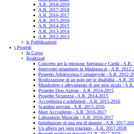
A.R. 2018-2019
A.R. 2017-2018
A.R. 2016-2017
A.R. 2015-2016
A.R. 2014-2015
A.R. 2013-2014
A.R. 2012-2013
le Pubblicazioni
i Progetti
In Corso
Realizzati
Concerto per la missione Speranza e Carità - A.R
Intervento umanitario in Madagascar - A.R. 2012
Progetto Adolescenza Consapevole - A.R. 2012-2
Realizzazione di un polo per le disabilità - A.R. 
Mandorleto e allevamento di ape nera sicula - A.
Progetto Don-Azione - A.R. 2014-2015
Progetto Sicurezza - A.R. 2014-2015
Accoglienza e solidarietà - A.R. 2015-2016
Scambio giovani - A.R. 2015-2016
Mare Accogliente - A.R. 2016-2017
Laboratorio Musicale - A.R. 2016-2017
Installazione di una gru di alaggio - A.R. 2017-20
Un albero per ogni rotariano - A.R. 2017-2018
Progetti realizzati durante l'A.R. 2017-2018