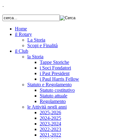
.
Home
il Rotary
La Storia
Scopi e Finalità
il Club
la Storia
Tappe Storiche
i Soci Fondatori
i Past President
i Paul Harris Fellow
Statuto e Regolamento
Statuto costitutivo
Statuto attuale
Regolamento
le Attività negli anni
2025-2026
2024-2025
2023-2024
2022-2023
2021-2022