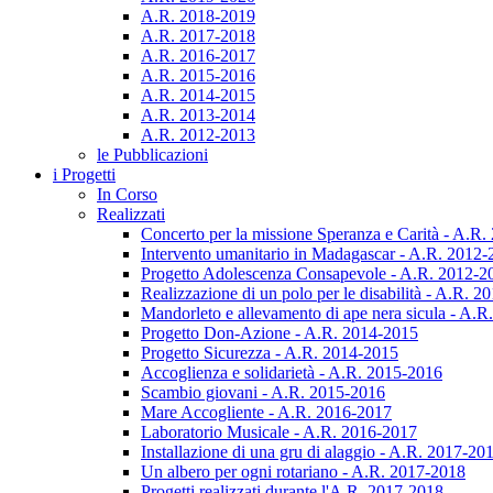
A.R. 2018-2019
A.R. 2017-2018
A.R. 2016-2017
A.R. 2015-2016
A.R. 2014-2015
A.R. 2013-2014
A.R. 2012-2013
le Pubblicazioni
i Progetti
In Corso
Realizzati
Concerto per la missione Speranza e Carità - A.R
Intervento umanitario in Madagascar - A.R. 2012
Progetto Adolescenza Consapevole - A.R. 2012-2
Realizzazione di un polo per le disabilità - A.R. 
Mandorleto e allevamento di ape nera sicula - A.
Progetto Don-Azione - A.R. 2014-2015
Progetto Sicurezza - A.R. 2014-2015
Accoglienza e solidarietà - A.R. 2015-2016
Scambio giovani - A.R. 2015-2016
Mare Accogliente - A.R. 2016-2017
Laboratorio Musicale - A.R. 2016-2017
Installazione di una gru di alaggio - A.R. 2017-20
Un albero per ogni rotariano - A.R. 2017-2018
Progetti realizzati durante l'A.R. 2017-2018