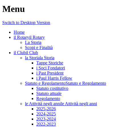
Menu
Switch to Desktop Version
Home
il Rotary
il Rotary
La Storia
Scopi e Finalità
il Club
il Club
la Storia
la Storia
Tappe Storiche
i Soci Fondatori
i Past President
i Paul Harris Fellow
Statuto e Regolamento
Statuto e Regolamento
Statuto costitutivo
Statuto attuale
Regolamento
le Attività negli anni
le Attività negli anni
2025-2026
2024-2025
2023-2024
2022-2023