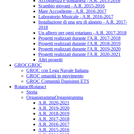
Accoglienza e solidarietà - A.R. 2015-2016
Scambio giovani - A.R. 2015-2016
Mare Accogliente - A.R. 2016-2017
Laboratorio Musicale - A.R. 2016-2017
Installazione di una gru di alaggio - A.R. 2017-
2018
Un albero per ogni rotariano - A.R. 2017-2018
Progetti realizzati durante l'A.R. 2017-2018
Progetti realizzati durante l'A.R. 2018-2019
Progetti realizzati durante l'A.R. 2019-2020
Progetti realizzati durante l'A.R. 2020-2021
Altri progetti
GROC
GROC
GROC con Lega Navale Italiana
GROC umanità in movimento
GROC Comunità Danisinni ETS
Rotaract
Rotaract
Storia
Organigramma
Organigramma
A.R. 2020-2021
A.R. 2019-2020
A.R. 2018-2019
A.R. 2017-2018
A.R. 2016-2017
A.R. 2015-2016