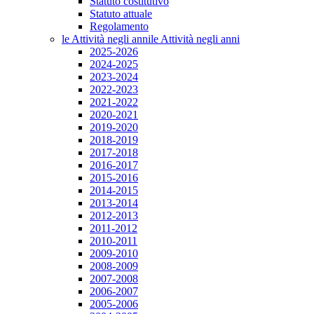
Statuto costitutivo
Statuto attuale
Regolamento
le Attività negli anni
le Attività negli anni
2025-2026
2024-2025
2023-2024
2022-2023
2021-2022
2020-2021
2019-2020
2018-2019
2017-2018
2016-2017
2015-2016
2014-2015
2013-2014
2012-2013
2011-2012
2010-2011
2009-2010
2008-2009
2007-2008
2006-2007
2005-2006