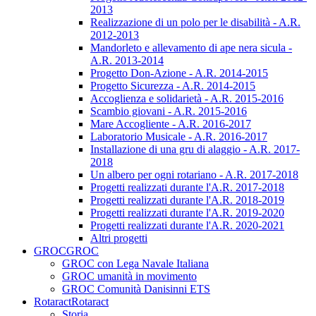
2013
Realizzazione di un polo per le disabilità - A.R.
2012-2013
Mandorleto e allevamento di ape nera sicula -
A.R. 2013-2014
Progetto Don-Azione - A.R. 2014-2015
Progetto Sicurezza - A.R. 2014-2015
Accoglienza e solidarietà - A.R. 2015-2016
Scambio giovani - A.R. 2015-2016
Mare Accogliente - A.R. 2016-2017
Laboratorio Musicale - A.R. 2016-2017
Installazione di una gru di alaggio - A.R. 2017-
2018
Un albero per ogni rotariano - A.R. 2017-2018
Progetti realizzati durante l'A.R. 2017-2018
Progetti realizzati durante l'A.R. 2018-2019
Progetti realizzati durante l'A.R. 2019-2020
Progetti realizzati durante l'A.R. 2020-2021
Altri progetti
GROC
GROC
GROC con Lega Navale Italiana
GROC umanità in movimento
GROC Comunità Danisinni ETS
Rotaract
Rotaract
Storia