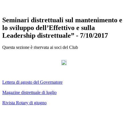
Facebook
Twitter
LinkedIn
Vimeo
Pinterest
Seminari distrettuali sul mantenimento e
lo sviluppo dell’Effettivo e sulla
Leadership distrettuale” - 7/10/2017
Questa sezione è riservata ai soci del Club
AdmirorGallery 3.0
, author/s
Vasiljevski
&
Kekeljevic
.
Lettera di agosto del Governatore
Magazine distrettuale di luglio
Rivista Rotary di giugno