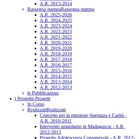
A.R. 2013-2014
Rassegna stampa
Rassegna stampa
A.R. 2025-2026
A.R. 2024-2025
A.R. 2023-2024
A.R. 2022-2023
A.R. 2021-2022
A.R. 2020-2021
A.R. 2019-2020
A.R. 2018-2019
A.R. 2017-2018
A.R. 2016-2017
A.R. 2015-2016
A.R. 2014-2015
A.R. 2013-2014
A.R. 2012-2013
le Pubblicazioni
i Progetti
i Progetti
In Corso
Realizzati
Realizzati
Concerto per la missione Speranza e Carità -
A.R. 2010-2011
Intervento umanitario in Madagascar - A.R.
2012-2013
Progetto Adolescenza Consapevole - A.R. 2012-