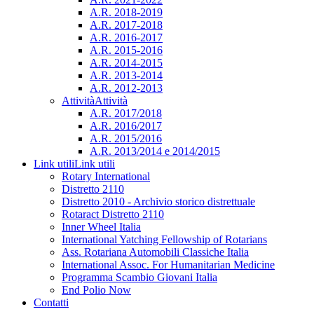
A.R. 2018-2019
A.R. 2017-2018
A.R. 2016-2017
A.R. 2015-2016
A.R. 2014-2015
A.R. 2013-2014
A.R. 2012-2013
Attività
Attività
A.R. 2017/2018
A.R. 2016/2017
A.R. 2015/2016
A.R. 2013/2014 e 2014/2015
Link utili
Link utili
Rotary International
Distretto 2110
Distretto 2010 - Archivio storico distrettuale
Rotaract Distretto 2110
Inner Wheel Italia
International Yatching Fellowship of Rotarians
Ass. Rotariana Automobili Classiche Italia
International Assoc. For Humanitarian Medicine
Programma Scambio Giovani Italia
End Polio Now
Contatti