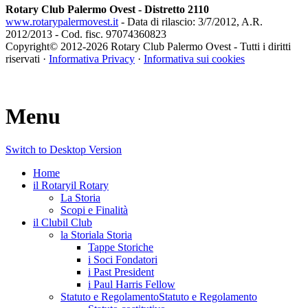
Rotary Club Palermo Ovest - Distretto 2110
www.rotarypalermovest.it
- Data di rilascio: 3/7/2012, A.R.
2012/2013 - Cod. fisc. 97074360823
Copyright© 2012-
2026 Rotary Club Palermo Ovest - Tutti i diritti
riservati ·
Informativa Privacy
·
Informativa sui cookies
Menu
Switch to Desktop Version
Home
il Rotary
il Rotary
La Storia
Scopi e Finalità
il Club
il Club
la Storia
la Storia
Tappe Storiche
i Soci Fondatori
i Past President
i Paul Harris Fellow
Statuto e Regolamento
Statuto e Regolamento