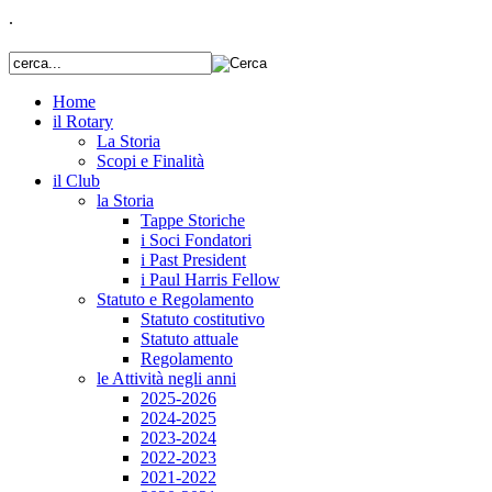
.
Home
il Rotary
La Storia
Scopi e Finalità
il Club
la Storia
Tappe Storiche
i Soci Fondatori
i Past President
i Paul Harris Fellow
Statuto e Regolamento
Statuto costitutivo
Statuto attuale
Regolamento
le Attività negli anni
2025-2026
2024-2025
2023-2024
2022-2023
2021-2022