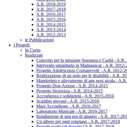
A.R. 2018-2019
A.R. 2017-2018
A.R. 2016-2017
A.R. 2015-2016
A.R. 2014-2015
A.R. 2013-2014
A.R. 2012-2013
le Pubblicazioni
i Progetti
In Corso
Realizzati
Concerto per la missione Speranza e Carità - A.R
Intervento umanitario in Madagascar - A.R. 2012
Progetto Adolescenza Consapevole - A.R. 2012-2
Realizzazione di un polo per le disabilità - A.R. 
Mandorleto e allevamento di ape nera sicula - A.
Progetto Don-Azione - A.R. 2014-2015
Progetto Sicurezza - A.R. 2014-2015
Accoglienza e solidarietà - A.R. 2015-2016
Scambio giovani - A.R. 2015-2016
Mare Accogliente - A.R. 2016-2017
Laboratorio Musicale - A.R. 2016-2017
Installazione di una gru di alaggio - A.R. 2017-20
Un albero per ogni rotariano - A.R. 2017-2018
Progetti realizzati durante l'A.R. 2017-2018