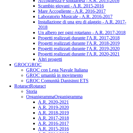
Accoglienza e solidarietà - A.R. 2015-2016
Scambio giovani - A.R. 2015-2016
Mare Accogliente - A.R. 2016-2017
Laboratorio Musicale - A.R. 2016-2017
Installazione di una gru di alaggio - A.R. 2017-
2018
Un albero per ogni rotariano - A.R. 2017-2018
Progetti realizzati durante l'A.R. 2017-2018
Progetti realizzati durante l'A.R. 2018-2019
Progetti realizzati durante l'A.R. 2019-2020
Progetti realizzati durante l'A.R. 2020-2021
Altri progetti
GROC
GROC
GROC con Lega Navale Italiana
GROC umanità in movimento
GROC Comunità Danisinni ETS
Rotaract
Rotaract
Storia
Organigramma
Organigramma
A.R. 2020-2021
A.R. 2019-2020
A.R. 2018-2019
A.R. 2017-2018
A.R. 2016-2017
A.R. 2015-2016