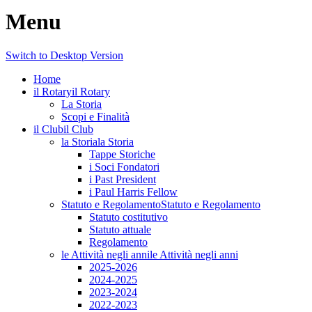
Menu
Switch to Desktop Version
Home
il Rotary
il Rotary
La Storia
Scopi e Finalità
il Club
il Club
la Storia
la Storia
Tappe Storiche
i Soci Fondatori
i Past President
i Paul Harris Fellow
Statuto e Regolamento
Statuto e Regolamento
Statuto costitutivo
Statuto attuale
Regolamento
le Attività negli anni
le Attività negli anni
2025-2026
2024-2025
2023-2024
2022-2023