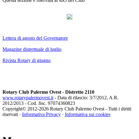
Questa sezione è riservata ai soci del Club
AdmirorGallery 3.0
, author/s
Vasiljevski
&
Kekeljevic
.
Lettera di agosto del Governatore
Magazine distrettuale di luglio
Rivista Rotary di giugno
Rotary Club Palermo Ovest - Distretto 2110
www.rotarypalermovest.it
- Data di rilascio: 3/7/2012, A.R.
2012/2013 - Cod. fisc. 97074360823
Copyright© 2012-
2026 Rotary Club Palermo Ovest - Tutti i diritti
riservati ·
Informativa Privacy
·
Informativa sui cookies