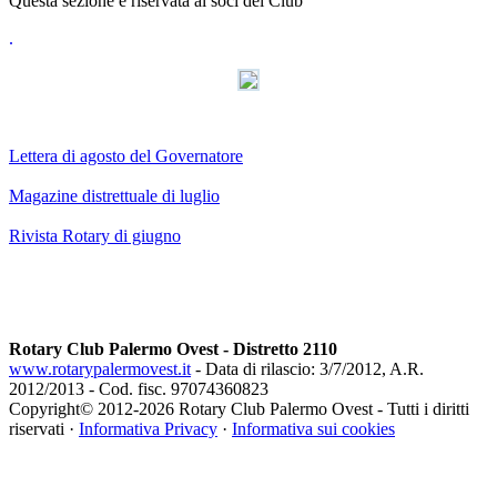
Questa sezione è riservata ai soci del Club
.
AdmirorGallery 3.0
, author/s
Vasiljevski
&
Kekeljevic
.
Lettera di agosto del Governatore
Magazine distrettuale di luglio
Rivista Rotary di giugno
Rotary Club Palermo Ovest - Distretto 2110
www.rotarypalermovest.it
- Data di rilascio: 3/7/2012, A.R.
2012/2013 - Cod. fisc. 97074360823
Copyright© 2012-
2026 Rotary Club Palermo Ovest - Tutti i diritti
riservati ·
Informativa Privacy
·
Informativa sui cookies