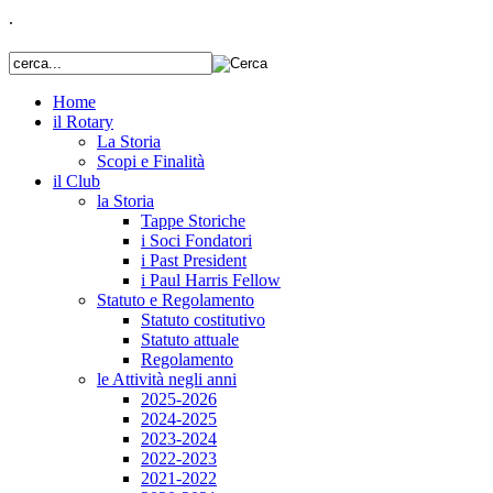
.
Home
il Rotary
La Storia
Scopi e Finalità
il Club
la Storia
Tappe Storiche
i Soci Fondatori
i Past President
i Paul Harris Fellow
Statuto e Regolamento
Statuto costitutivo
Statuto attuale
Regolamento
le Attività negli anni
2025-2026
2024-2025
2023-2024
2022-2023
2021-2022