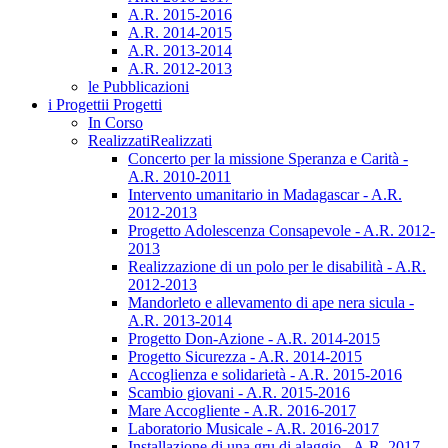
A.R. 2015-2016
A.R. 2014-2015
A.R. 2013-2014
A.R. 2012-2013
le Pubblicazioni
i Progetti
i Progetti
In Corso
Realizzati
Realizzati
Concerto per la missione Speranza e Carità -
A.R. 2010-2011
Intervento umanitario in Madagascar - A.R.
2012-2013
Progetto Adolescenza Consapevole - A.R. 2012-
2013
Realizzazione di un polo per le disabilità - A.R.
2012-2013
Mandorleto e allevamento di ape nera sicula -
A.R. 2013-2014
Progetto Don-Azione - A.R. 2014-2015
Progetto Sicurezza - A.R. 2014-2015
Accoglienza e solidarietà - A.R. 2015-2016
Scambio giovani - A.R. 2015-2016
Mare Accogliente - A.R. 2016-2017
Laboratorio Musicale - A.R. 2016-2017
Installazione di una gru di alaggio - A.R. 2017-