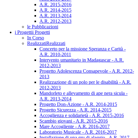
A.R. 2015-2016
A.R. 2014-2015
A.R. 2013-2014
A.R. 2012-2013
le Pubblicazioni
i Progetti
i Progetti
In Corso
Realizzati
Realizzati
Concerto per la missione Speranza e Carità -
A.R. 2010-2011
Intervento umanitario in Madagascar - A.R.
2012-2013
Progetto Adolescenza Consapevole - A.R. 2012-
2013
Realizzazione di un polo per le disabilità - A.R.
2012-2013
Mandorleto e allevamento di ape nera sicula -
A.R. 2013-2014
Progetto Don-Azione - A.R. 2014-2015
Progetto Sicurezza - A.R. 2014-2015
Accoglienza e solidarietà - A.R. 2015-2016
Scambio giovani - A.R. 2015-2016
Mare Accogliente - A.R. 2016-2017
Laboratorio Musicale - A.R. 2016-2017
Installazione di una gru di alaggio - A.R. 2017-