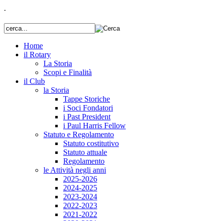
.
Home
il Rotary
La Storia
Scopi e Finalità
il Club
la Storia
Tappe Storiche
i Soci Fondatori
i Past President
i Paul Harris Fellow
Statuto e Regolamento
Statuto costitutivo
Statuto attuale
Regolamento
le Attività negli anni
2025-2026
2024-2025
2023-2024
2022-2023
2021-2022