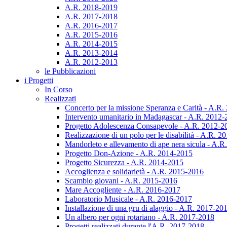
A.R. 2018-2019
A.R. 2017-2018
A.R. 2016-2017
A.R. 2015-2016
A.R. 2014-2015
A.R. 2013-2014
A.R. 2012-2013
le Pubblicazioni
i Progetti
In Corso
Realizzati
Concerto per la missione Speranza e Carità - A.R
Intervento umanitario in Madagascar - A.R. 2012
Progetto Adolescenza Consapevole - A.R. 2012-2
Realizzazione di un polo per le disabilità - A.R. 
Mandorleto e allevamento di ape nera sicula - A.
Progetto Don-Azione - A.R. 2014-2015
Progetto Sicurezza - A.R. 2014-2015
Accoglienza e solidarietà - A.R. 2015-2016
Scambio giovani - A.R. 2015-2016
Mare Accogliente - A.R. 2016-2017
Laboratorio Musicale - A.R. 2016-2017
Installazione di una gru di alaggio - A.R. 2017-20
Un albero per ogni rotariano - A.R. 2017-2018
Progetti realizzati durante l'A.R. 2017-2018