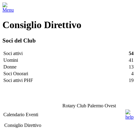
Menu
Consiglio Direttivo
Soci del Club
Soci attivi
54
Uomini
41
Donne
13
Soci Onorari
4
Soci attivi PHF
19
Facebook
Twitter
LinkedIn
Vimeo
Pinterest
Rotary Club Palermo Ovest
Calendario Eventi
Consiglio Direttivo